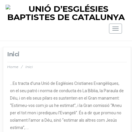
Toggle
navigat
Inici
Home
/
Inici
…Es tracta d’una Unió de Esglésies Cristianes Evangèliques,
on el seu patró i norma de conducta és La Bíblia, la Paraula de
Déu, i on els seus pilars es sustenten en el Gran manament:
“Estimeu-vos com jo us he estimat”, i la Gran comissió “Aneu
per el tot mon i prediqueu l’Evangeli”. És a dir que promou no
solament l’amor a Déu, sinó “estimar als altres com Jesús
estima”, …