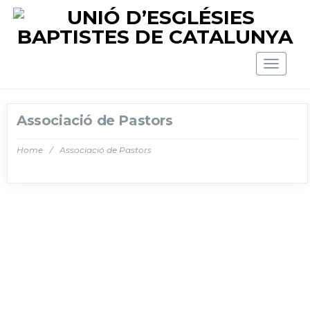
Toggle
navigat
Associació de Pastors
Home
/
Associació de Pastors